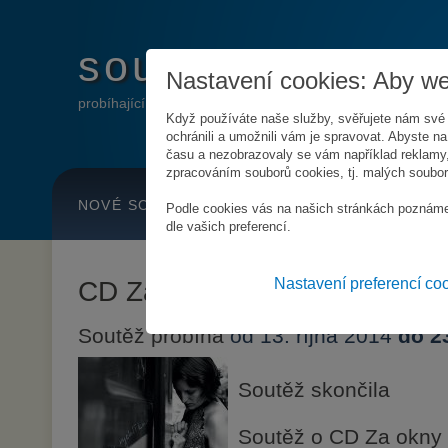
soutěže
.info
Nastavení cookies: Aby web
probíhající online soutěže
Když používáte naše služby, svěřujete nám své
ochránili a umožnili vám je spravovat. Abyste na 
času a nezobrazovaly se vám například reklamy,
zpracováním souborů cookies, tj. malých souborů
NOVÉ SOUTĚŽE
HLÍDAT SOUTĚŽE
Podle cookies vás na našich stránkách poznáme
dle vašich preferencí.
CD Za okny rychlíku
Nastavení preferencí co
Soutěž probíhá
od 13. října 2014
do 23
Soutěž skončila
Soutěž o CD Za okny 