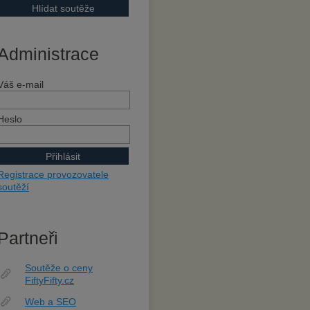
Administrace
Váš e-mail
Heslo
Registrace provozovatele
soutěží
Partneři
Soutěže o ceny
FiftyFifty.cz
Web a SEO