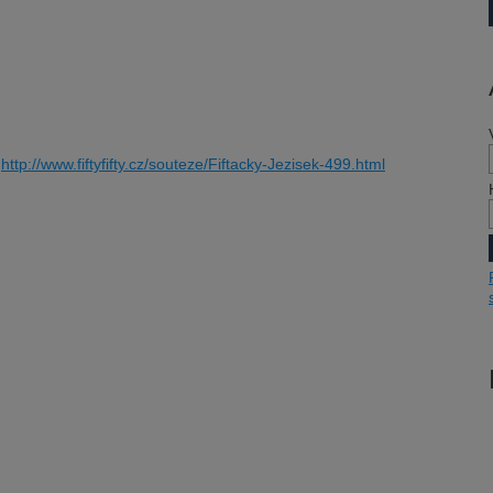
e
http://www.fiftyfifty.cz/souteze/Fiftacky-Jezisek-499.html