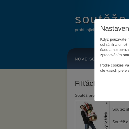
soutěže
Nastavení
probíhající online soutěže
Když používáte n
ochránili a umožn
času a nezobrazo
zpracováním soub
NOVÉ SOUTĚŽE
H
Podle cookies vá
dle vašich prefer
Fifťácký Ježíšek
Soutěž probíhá
od 3. listopa
Soutěž s
Soutěž o