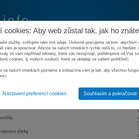
.info
 cookies: Aby web zůstal tak, jak ho znáte
aše služby, svěřujete nám své údaje. Usilovně pracujeme na tom, abychom 
ili vám je spravovat. Abyste na našich stránkách rychle našli to, co hledáte, u
valy se vám například reklamy, které vás nezajímají, potřebujeme od Vás s
orů cookies, tj. malých souborů, které se ukládají ve vašem prohlížeči.
LÍDAT SOUTĚŽE
KONTAKT
s na našich stránkách poznáme a zobrazíme vám je tak, aby všechno fungo
encí.
Nastavení preferencí cookies
Souhlasím a pokračovat
du 2013
do 8. prosince 2013
končila
 vánoční dárky