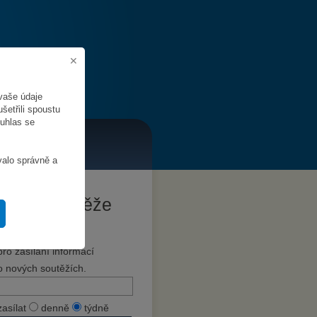
vaše údaje
šetřili spoustu
ouhlas se
valo správně a
Hlídat soutěže
Zadejte svůj e-mail
pro zasílání informací
o nových soutěžích.
zasílat
denně
týdně