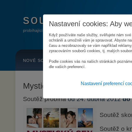
soutěže
.info
Nastavení cookies: Aby web
probíhající online soutěže
Když používáte naše služby, svěřujete nám své
ochránili a umožnili vám je spravovat. Abyste na 
času a nezobrazovaly se vám například reklamy,
zpracováním souborů cookies, tj. malých souborů
NOVÉ SOUTĚŽE
HLÍDAT SOUTĚŽE
Podle cookies vás na našich stránkách poznáme
dle vašich preferencí.
Mystický sex
Nastavení preferencí co
Soutěž probíhá
od 24. dubna 2012
do 
Soutěž sko
Soutěž o k