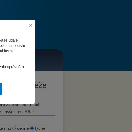
vaše údaje
šetřili spoustu
ouhlas se
valo správně a
Hlídat soutěže
Zadejte svůj e-mail
pro zasílání informací
o nových soutěžích.
zasílat
denně
týdně