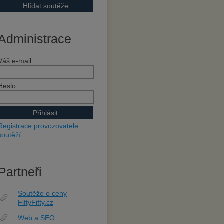
Administrace
Váš e-mail
Heslo
Registrace provozovatele
soutěží
Partneři
Soutěže o ceny
FiftyFifty.cz
Web a SEO