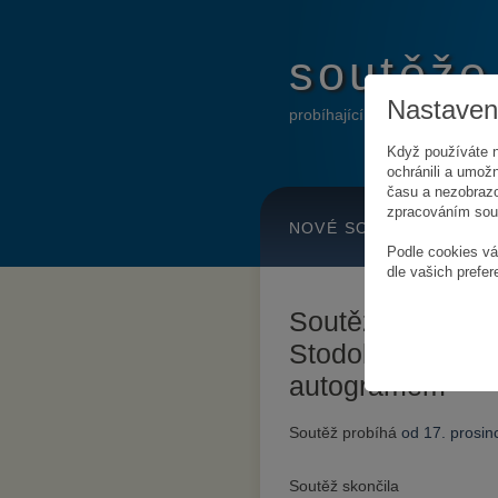
soutěže
Nastavení
probíhající online soutěže
Když používáte n
ochránili a umožn
času a nezobrazo
zpracováním soub
NOVÉ SOUTĚŽE
H
Podle cookies vá
dle vašich prefer
Soutěž o procedu
Stodolní a živo
autogramem
Soutěž probíhá
od 17. prosi
Soutěž skončila