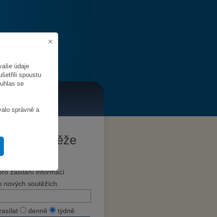
vaše údaje
šetřili spoustu
ouhlas se
valo správně a
Hlídat soutěže
Zadejte svůj e-mail
pro zasílání informací
o nových soutěžích.
zasílat
denně
týdně