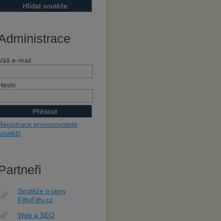
Administrace
Váš e-mail
Heslo
Registrace provozovatele
soutěží
Partneři
Soutěže o ceny
FiftyFifty.cz
Web a SEO