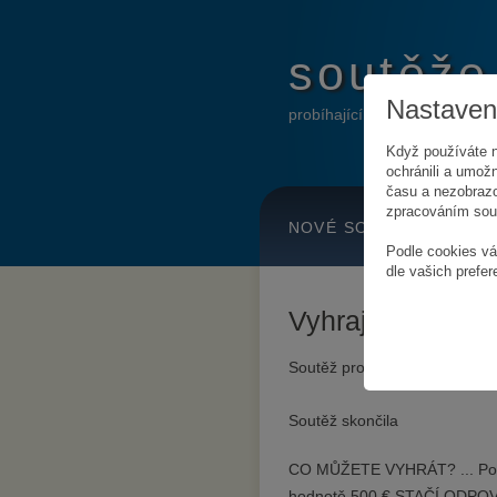
soutěže
Nastavení
probíhající online soutěže
Když používáte n
ochránili a umožn
času a nezobrazo
zpracováním soub
NOVÉ SOUTĚŽE
H
Podle cookies vá
dle vašich prefer
Vyhrajte dovole
Soutěž probíhá
od 6. srpna 
Soutěž skončila
CO MŮŽETE VYHRÁT? ... Pouk
hodnotě 500 € STAČÍ ODPO