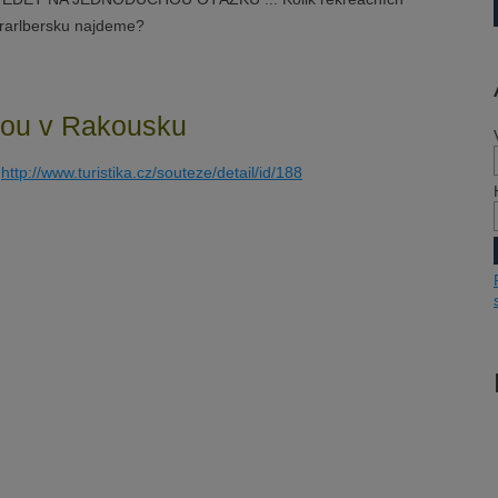
orarlbersku najdeme?
nou v Rakousku
e
http://www.turistika.cz/souteze/detail/id/188