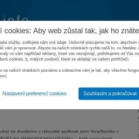
.info
 cookies: Aby web zůstal tak, jak ho znáte
aše služby, svěřujete nám své údaje. Usilovně pracujeme na tom, abychom 
ili vám je spravovat. Abyste na našich stránkách rychle našli to, co hledáte, u
valy se vám například reklamy, které vás nezajímají, potřebujeme od Vás s
orů cookies, tj. malých souborů, které se ukládají ve vašem prohlížeči.
LÍDAT SOUTĚŽE
KONTAKT
s na našich stránkách poznáme a zobrazíme vám je tak, aby všechno fungo
encí.
nou v Rakousku
Nastavení preferencí cookies
Souhlasím a pokračovat
2014
do 24. srpna 2014
az na dovolenou v rakouské spolkové zemi Vorarlbersko v
VĚDĚT NA JEDNODUCHOU OTÁZKU ... Kolik rekreačních