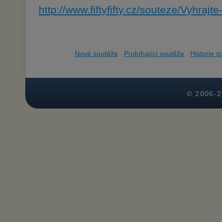
http://www.fiftyfifty.cz/souteze/Vyhrajt
Nové soutěže
Probíhající soutěže
Historie s
© 2006-