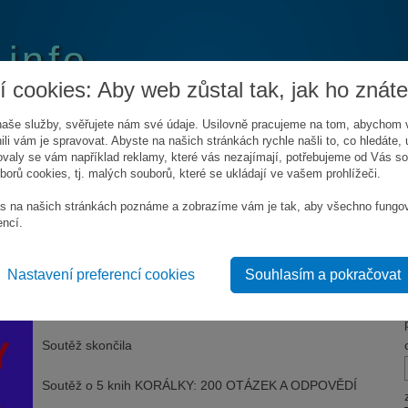
.info
 cookies: Aby web zůstal tak, jak ho znáte
aše služby, svěřujete nám své údaje. Usilovně pracujeme na tom, abychom 
ili vám je spravovat. Abyste na našich stránkách rychle našli to, co hledáte, u
valy se vám například reklamy, které vás nezajímají, potřebujeme od Vás s
orů cookies, tj. malých souborů, které se ukládají ve vašem prohlížeči.
LÍDAT SOUTĚŽE
KONTAKT
s na našich stránkách poznáme a zobrazíme vám je tak, aby všechno fungo
encí.
LKY: 200 OTÁZEK A ODPOVĚDÍ
Nastavení preferencí cookies
Souhlasím a pokračovat
 2014
do 28. února 2014
Soutěž skončila
Soutěž o 5 knih KORÁLKY: 200 OTÁZEK A ODPOVĚDÍ