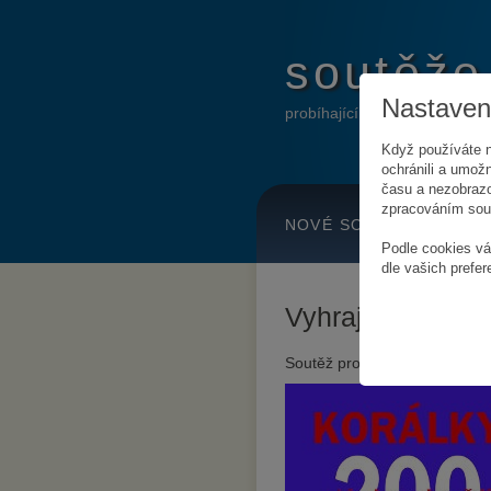
soutěže
Nastavení
probíhající online soutěže
Když používáte n
ochránili a umožn
času a nezobrazo
zpracováním soub
NOVÉ SOUTĚŽE
H
Podle cookies vá
dle vašich prefer
Vyhrajte KORÁ
Soutěž probíhá
od 20. února