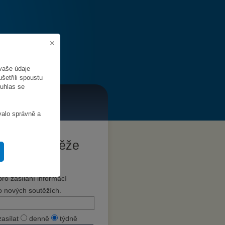
vaše údaje
šetřili spoustu
ouhlas se
valo správně a
Hlídat soutěže
Zadejte svůj e-mail
pro zasílání informací
o nových soutěžích.
zasílat
denně
týdně