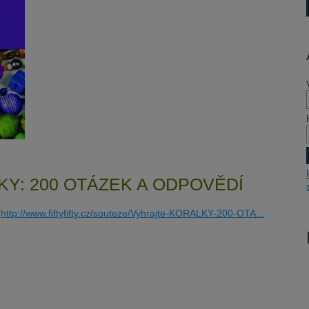
LKY: 200 OTÁZEK A ODPOVĚDÍ
e
http://www.fiftyfifty.cz/souteze/Vyhrajte-KORALKY-200-OTA...