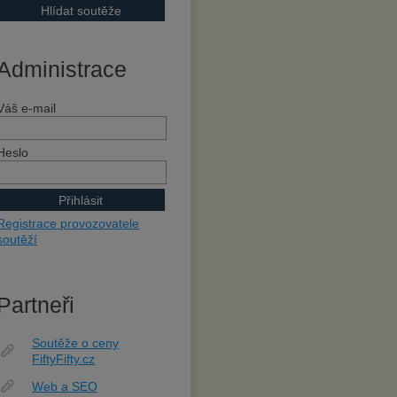
Administrace
Váš e-mail
Heslo
Registrace provozovatele
soutěží
Partneři
Soutěže o ceny
FiftyFifty.cz
Web a SEO